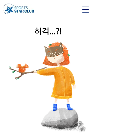
허걱...?!