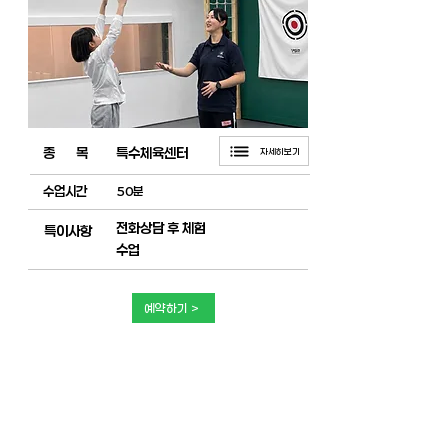
​종 목
특수체육센터
자세히보기
수업시간
50분
전화상담 후 체험
특이사항
수업
예약하기 >