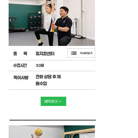
​종 목
피지컬센터
자세히보기
수업시간
50분
전화 상담 후 체
특이사항
험수업
예약하기 >