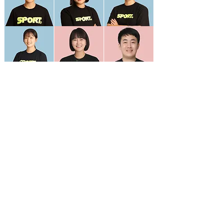
대표 상담번호
010-7474-3199
사무실
02-2293-3199
서울특별시 성동구 독서당로 270
대우월드타운상가 401호, 304호, 305호